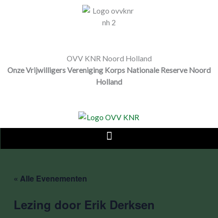
Ga
naar
de
inhoud
OVV KNR Noord Holland
Onze Vrijwilligers Vereniging Korps Nationale Reserve Noord
Holland
« Alle Evenementen
Lezing door Erik Derksen