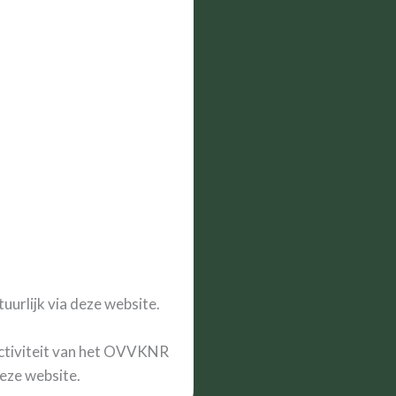
uurlijk via deze website.
 activiteit van het OVVKNR
deze website.