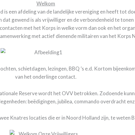
Welkom
 is een afdeling van de landelijke vereniging en heeft tot d
dat gewend is als vrijwilliger en de verbondenheid te tonen
ontacten met het Korps in welke vorm dan ook en het organi
samenwerking met actief dienende militairen van het Korps 
tochten, schietdagen, lezingen, BBQ ’s e.d. Kortom bijeenk
van het onderlinge contact.
Nationale Reserve wordt het OVV betrokken. Zodoende kun
legenheden: beëdigingen, jubilea, commando overdracht enz
twee Knatres locaties die er in Noord Holland zijn, te wete