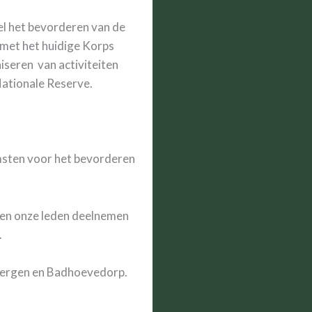
oel het bevorderen van de
 met het huidige Korps
seren van activiteiten
Nationale Reserve.
omsten voor het bevorderen
nen onze leden deelnemen
.
n Bergen en Badhoevedorp.